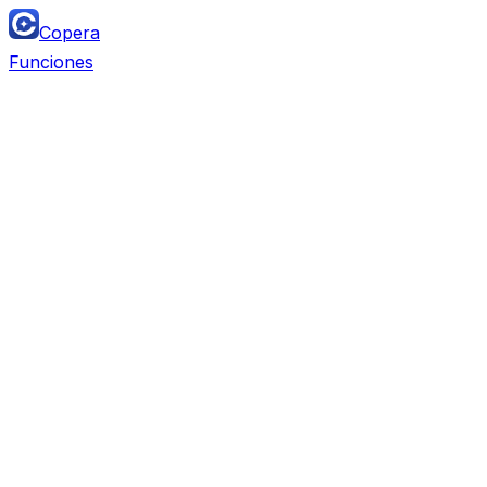
Copera
Funciones
Team Chat
Reemplaza
Slack, Microsoft Teams, Discord, Lark,
Twist, Mattermost
Project Management
Reemplaza
Monday, Airtable, ClickUp, Asana, Trello,
Notion DB, Linear, Jira, Wrike, Smartsheet