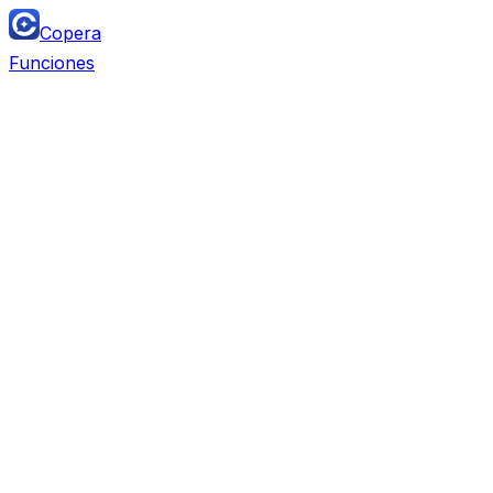
Copera
Funciones
Team Chat
Reemplaza
Slack, Microsoft Teams, Discord, Lark,
Twist, Mattermost
Project Management
Reemplaza
Monday, Airtable, ClickUp, Asana, Trello,
Notion DB, Linear, Jira, Wrike, Smartsheet