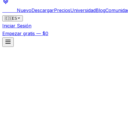
Bankai
Nuevo
Descargar
Precios
Universidad
Blog
Comunida
🇪🇸
ES
Iniciar Sesión
Empezar gratis — $0