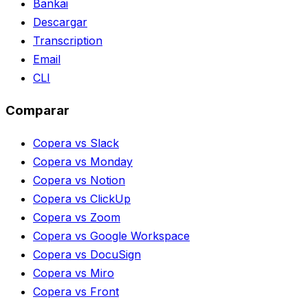
Bankai
Descargar
Transcription
Email
CLI
Comparar
Copera vs Slack
Copera vs Monday
Copera vs Notion
Copera vs ClickUp
Copera vs Zoom
Copera vs Google Workspace
Copera vs DocuSign
Copera vs Miro
Copera vs Front