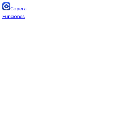
Copera
Funciones
Team Chat
Reemplaza
Slack, Microsoft Teams, Discord, Lark,
Twist, Mattermost
Project Management
Reemplaza
Monday, Airtable, ClickUp, Asana, Trello,
Notion DB, Linear, Jira, Wrike, Smartsheet