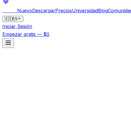
Bankai
Nuevo
Descargar
Precios
Universidad
Blog
Comunida
🇪🇸
ES
Iniciar Sesión
Empezar gratis — $0
Front