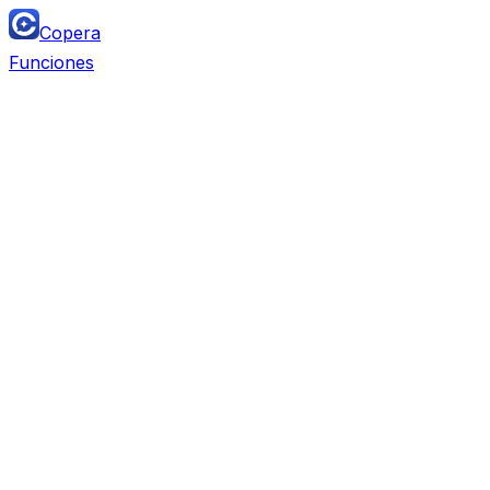
Copera
Funciones
Team Chat
Reemplaza
Slack, Microsoft Teams, Discord, Lark,
Twist, Mattermost
Project Management
Reemplaza
Monday, Airtable, ClickUp, Asana, Trello,
Notion DB, Linear, Jira, Wrike, Smartsheet