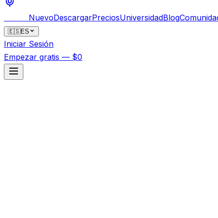
Bankai
Nuevo
Descargar
Precios
Universidad
Blog
Comunida
🇪🇸
ES
Iniciar Sesión
Empezar gratis — $0
Notion