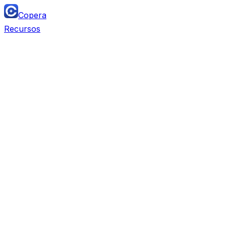
Copera
Recursos
Team Chat
Substitui
Slack, Microsoft Teams, Discord, Lark, Twist,
Mattermost
Project Management
Substitui
Monday, Airtable, ClickUp, Asana, Trello,
Notion DB, Linear, Jira, Wrike, Smartsheet